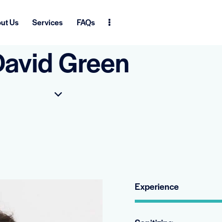
ut Us
Services
FAQs
avid Green
Experience