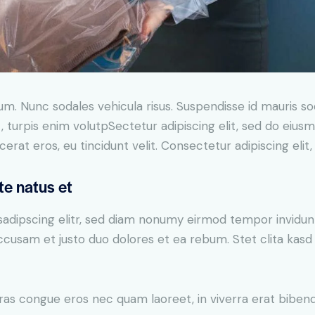
lum. Nunc sodales vehicula risus. Suspendisse id mauris sod
t, turpis enim volutpSectetur adipiscing elit, sed do eius
erat eros, eu tincidunt velit. Consectetur adipiscing elit, 
te natus et
sadipscing elitr, sed diam nonumy eirmod tempor invidun
accusam et justo duo dolores et ea rebum. Stet clita kas
ras congue eros nec quam laoreet, in viverra erat bibend