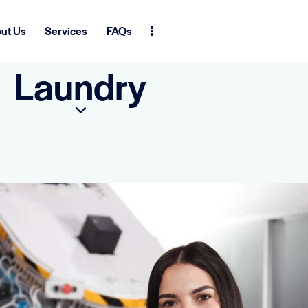
ut Us
Services
FAQs
Laundry