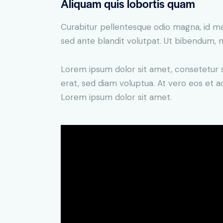
Aliquam quis lobortis quam
Curabitur pellentesque odio magna, id m
sed ante blandit volutpat. Ut bibendum, ni
Lorem ipsum dolor sit amet, consetetur 
erat, sed diam voluptua. At vero eos et 
Lorem ipsum dolor sit amet.