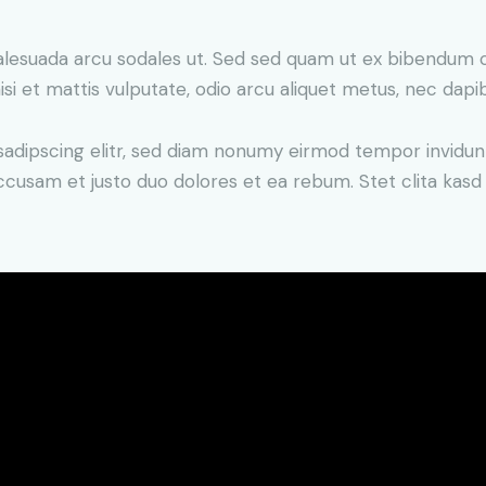
alesuada arcu sodales ut. Sed sed quam ut ex bibendum 
si et mattis vulputate, odio arcu aliquet metus, nec dapibu
sadipscing elitr, sed diam nonumy eirmod tempor invidun
accusam et justo duo dolores et ea rebum. Stet clita kas