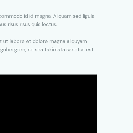
commodo id id magna. Aliquam sed ligula
s risus risus quis lectus.
t ut labore et dolore magna aliquyam
d gubergren, no sea takimata sanctus est