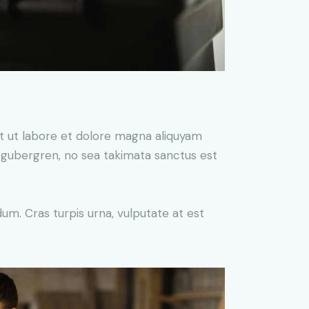
t ut labore et dolore magna aliquyam
d gubergren, no sea takimata sanctus est
um. Cras turpis urna, vulputate at est