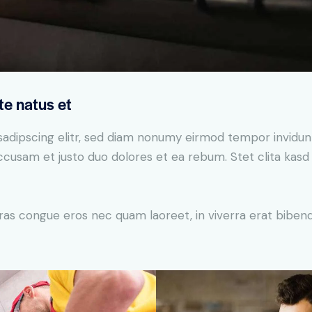
te natus et
sadipscing elitr, sed diam nonumy eirmod tempor invidun
accusam et justo duo dolores et ea rebum. Stet clita kas
ras congue eros nec quam laoreet, in viverra erat bibend