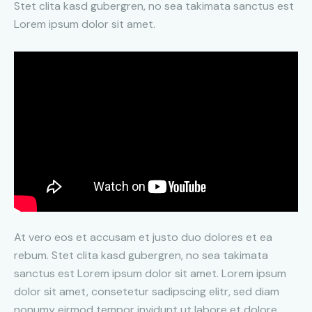
Stet clita kasd gubergren, no sea takimata sanctus est
Lorem ipsum dolor sit amet.
At vero eos et accusam et justo duo dolores et ea
rebum. Stet clita kasd gubergren, no sea takimata
sanctus est Lorem ipsum dolor sit amet. Lorem ipsum
dolor sit amet, consetetur sadipscing elitr, sed diam
nonumy eirmod tempor invidunt ut labore et dolore